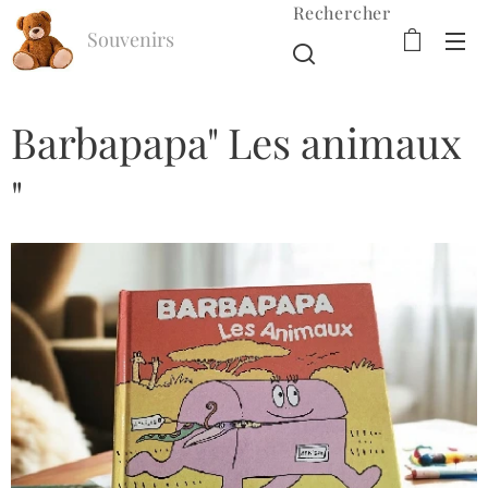
Rechercher
Souvenirs
d'Enfance
Barbapapa" Les animaux
"