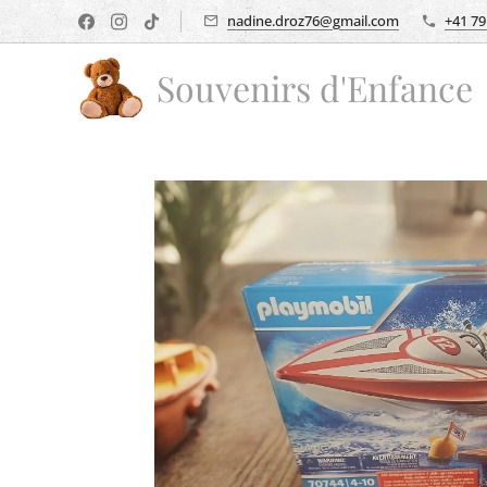
nadine.droz76@gmail.com
+41 79
Souvenirs d'Enfance