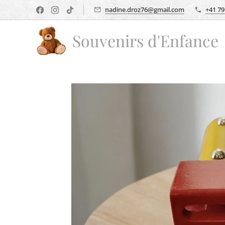
nadine.droz76@gmail.com
+41 79
Souvenirs d'Enfance