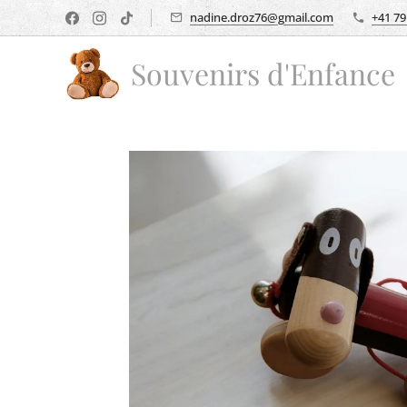
nadine.droz76@gmail.com
+41 79
Souvenirs d'Enfance