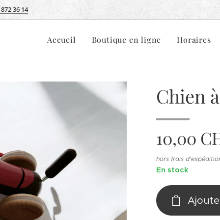
 872 36 14
Accueil
Boutique en ligne
Horaires
Chien à
10,00
C
hors frais d'expéditio
En stock
Ajoute