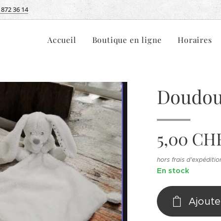
 872 36 14
Accueil
Boutique en ligne
Horaires
Doudo
5,00
CH
hors frais d'expéditio
En stock
Ajoute