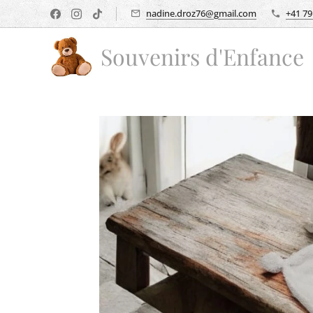
nadine.droz76@gmail.com
+41 79
Souvenirs d'Enfance