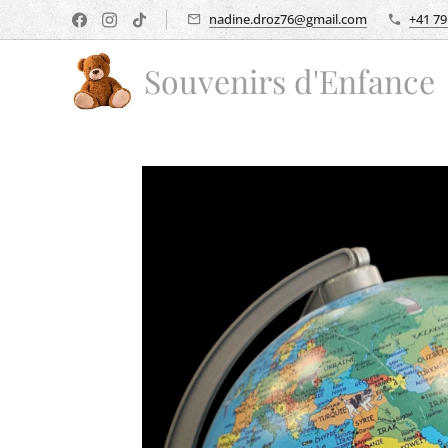
nadine.droz76@gmail.com
+41 79
Souvenirs d'Enfance