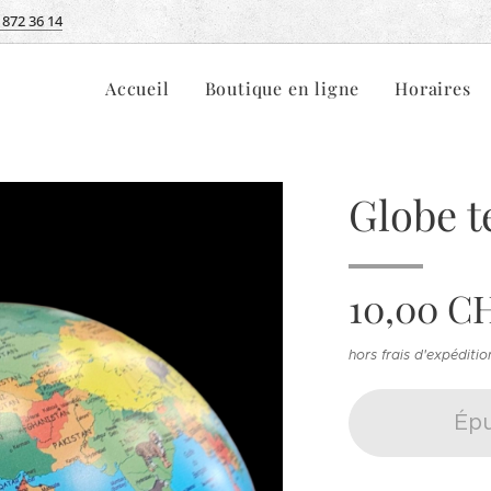
 872 36 14
Accueil
Boutique en ligne
Horaires
Globe t
10,00
C
hors frais d'expéditio
Épu