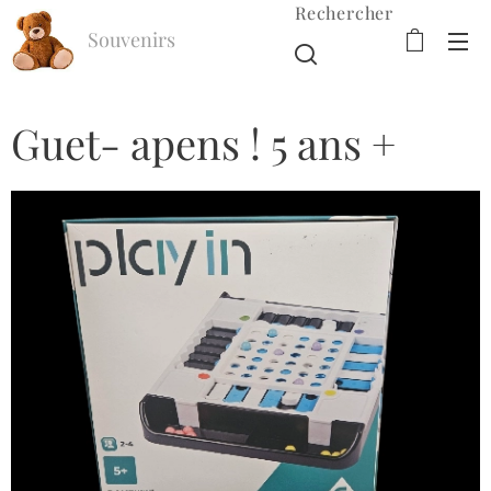
Rechercher
Souvenirs
d'Enfance
Guet- apens ! 5 ans +