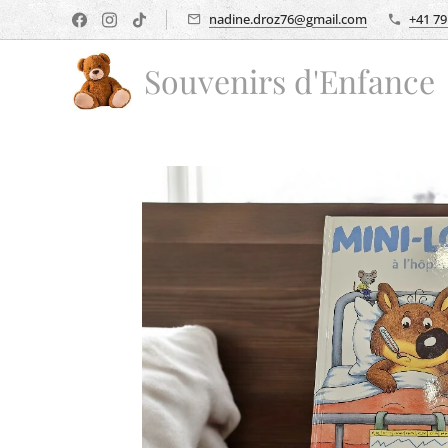
nadine.droz76@gmail.com
+41 79
Souvenirs d'Enfance