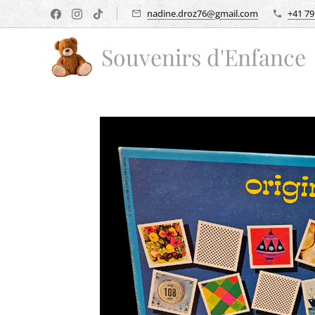
nadine.droz76@gmail.com
+41 79
Souvenirs d'Enfance