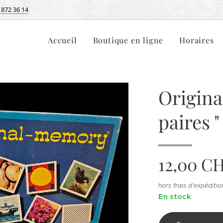
 872 36 14
Accueil
Boutique en ligne
Horaires
Origina
paires "
12,00
CH
hors frais d'expéditio
En stock