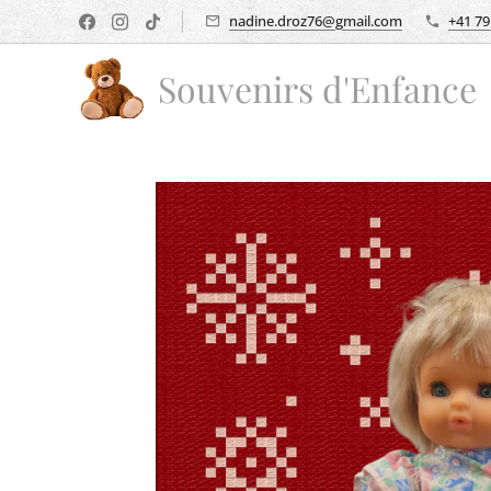
nadine.droz76@gmail.com
+41 79
Souvenirs d'Enfance