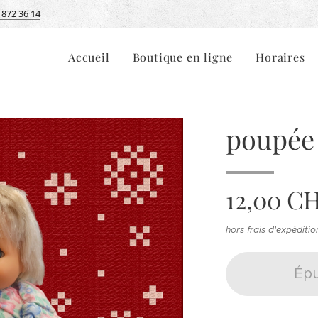
 872 36 14
Accueil
Boutique en ligne
Horaires
poupée
12,00
CH
hors frais d'expéditio
Épu