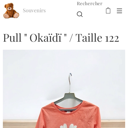
Rechercher
Souvenirs
d'Enfance
Pull " Okaïdï " / Taille 122