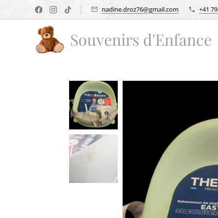
nadine.droz76@gmail.com
+41 79
Souvenirs d'Enfance