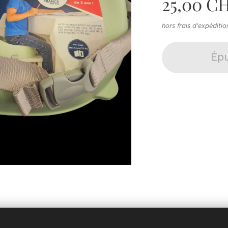
25,00
CH
hors frais d'expéditio
Épu