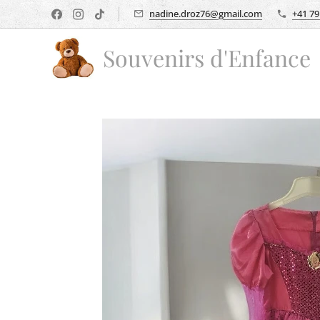
nadine.droz76@gmail.com
+41 79
Souvenirs d'Enfance