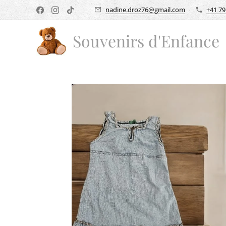
nadine.droz76@gmail.com
+41 79
Souvenirs d'Enfance