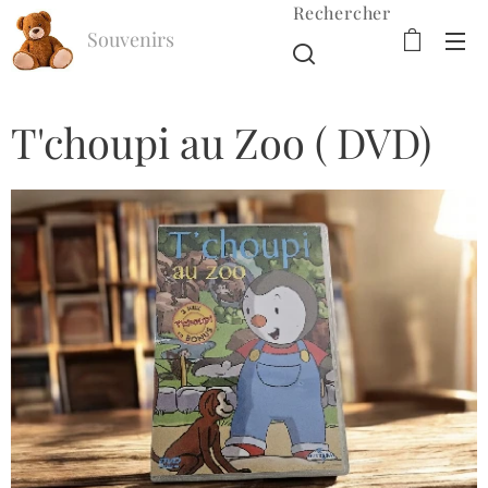
Rechercher
Souvenirs
d'Enfance
T'choupi au Zoo ( DVD)