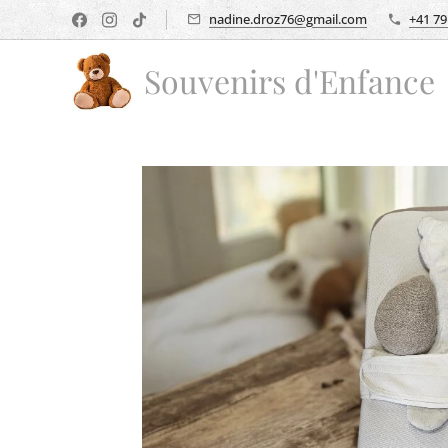
nadine.droz76@gmail.com
+41 79
Souvenirs d'Enfance