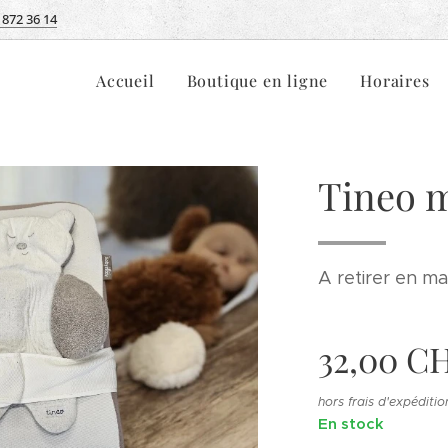
 872 36 14
Accueil
Boutique en ligne
Horaires
Tineo m
A retirer en m
32,00
C
hors frais d'expéditio
En stock