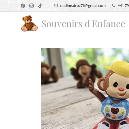
nadine.droz76@gmail.com
+41 79
Souvenirs d'Enfance