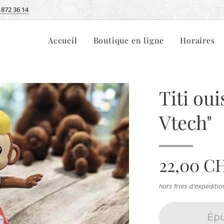
 872 36 14
Accueil
Boutique en ligne
Horaires
Titi ouis
Vtech"
22,00
C
hors frais d'expéditio
Épu