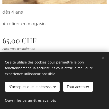
dès 4 ans
A retirer en magasin
65,00
CHF
hors frais d'expédition
Ce site utilise des cookies pour permettre le bon
fonctionnement, la sécurité, et vous offrir la meilleure
© 2022 Souvenirs d'enfance
.
Tous droits réservés.
expérience utilisateur possible.
Cookies
N'acceptez que le nécessaire
Tout accepter
Épuisé
Ouvrir les paramètres avancés